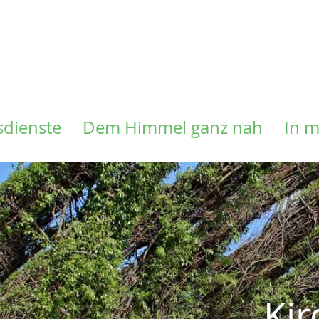
Direkt
zum
Inhalt
sdienste
Dem Himmel ganz nah
In 
Ki