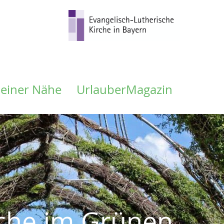
meiner Nähe
UrlauberMagazin
rche im Grünen