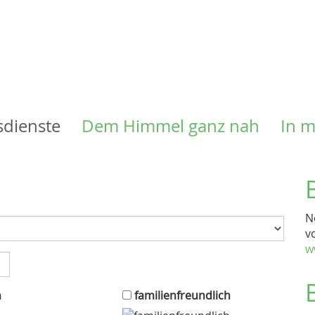
Direkt
zum
Inhalt
sdienste
Dem Himmel ganz nah
In 
N
v
w
n
familienfreundlich