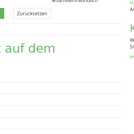
H
A
Zurücksetzen
W
t auf dem
S
w