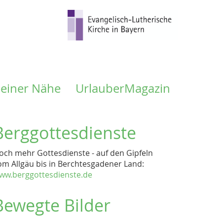
meiner Nähe
UrlauberMagazin
Berggottesdienste
och mehr Gottesdienste - auf den Gipfeln
om Allgäu bis in Berchtesgadener Land:
ww.berggottesdienste.de
Bewegte Bilder