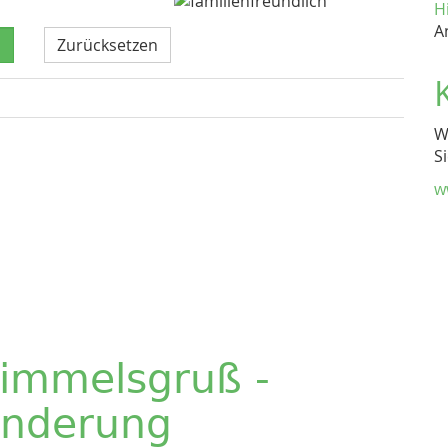
H
A
Zurücksetzen
W
S
w
immelsgruß -
nderung