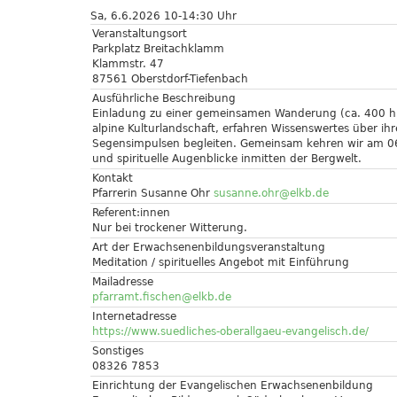
Sa, 6.6.2026 10-14:30 Uhr
Veranstaltungsort
Parkplatz Breitachklamm
Klammstr. 47
87561 Oberstdorf-Tiefenbach
Ausführliche Beschreibung
Einladung zu einer gemeinsamen Wanderung (ca. 400 hm
alpine Kulturlandschaft, erfahren Wissenswertes über ih
Segensimpulsen begleiten. Gemeinsam kehren wir am 06.
und spirituelle Augenblicke inmitten der Bergwelt.
Kontakt
Pfarrerin Susanne Ohr
susanne.ohr@elkb.de
Referent:innen
Nur bei trockener Witterung.
Art der Erwachsenenbildungsveranstaltung
Meditation / spirituelles Angebot mit Einführung
Mailadresse
pfarramt.fischen@elkb.de
Internetadresse
https://www.suedliches-oberallgaeu-evangelisch.de/
Sonstiges
08326 7853
Einrichtung der Evangelischen Erwachsenenbildung