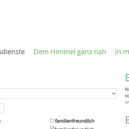
Direkt
zum
Inhalt
sdienste
Dem Himmel ganz nah
In 
N
v
w
n
familienfreundlich