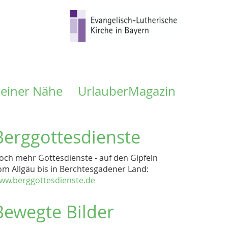
meiner Nähe
UrlauberMagazin
Berggottesdienste
och mehr Gottesdienste - auf den Gipfeln
om Allgäu bis in Berchtesgadener Land:
ww.berggottesdienste.de
Bewegte Bilder